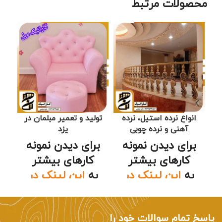
محصولات مرتبط
انواع نرده استیل، نرده
تولید و تعمیر مبلمان در
تو
آهنی و نرده چوبی
یزد
برای دیدن نمونه
برای دیدن نمونه
🛠
یز
کارهای بیشتر
کارهای بیشتر
انو
به
این لینک در
به
این لینک در
ایتا
مراجعه کنید
ایتا
مراجعه کنید
پاسخ تمام سوالات خود را